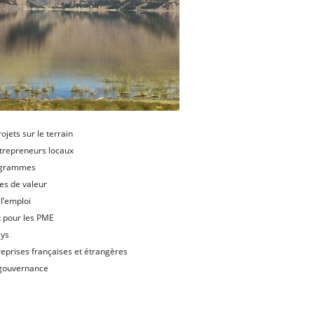
jets sur le terrain
trepreneurs locaux
rogrammes
es de valeur
 l’emploi
nt pour les PME
ays
eprises françaises et étrangères
e gouvernance